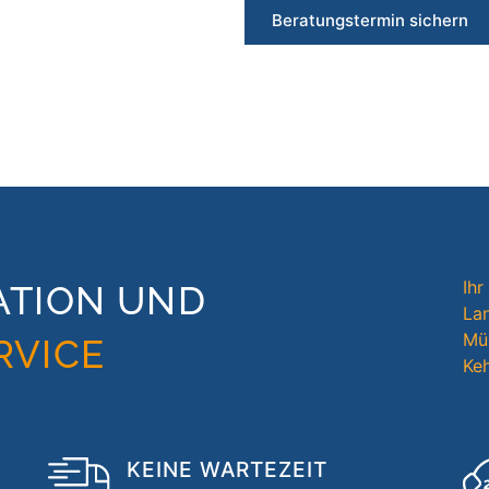
Beratungstermin sichern
Ihr
ATION UND
Lan
Mün
RVICE
Ke
KEINE WARTEZEIT