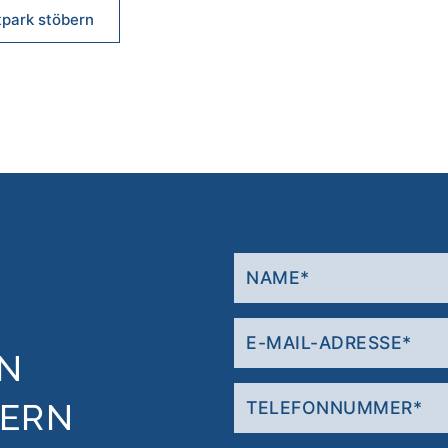
tpark stöbern
N
HERN