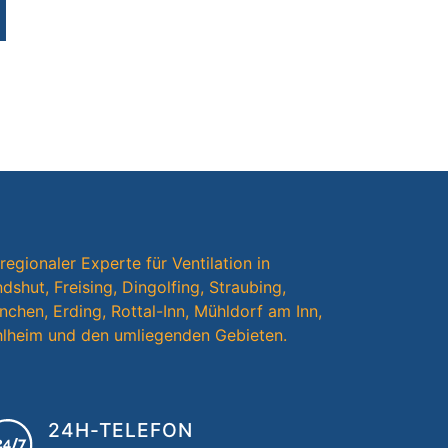
 regionaler Experte für Ventilation in
dshut, Freising, Dingolfing, Straubing,
chen, Erding, Rottal-Inn, Mühldorf am Inn,
hlheim und den umliegenden Gebieten.
24H-TELEFON