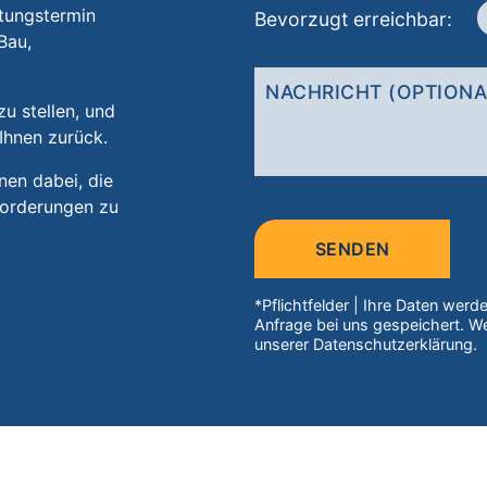
atungstermin
Bevorzugt erreichbar:
Bau,
u stellen, und
Ihnen zurück.
nen dabei, die
nforderungen zu
Bitte
lasse
dieses
Feld
*Pflichtfelder | Ihre Daten wer
leer.
Anfrage bei uns gespeichert. We
unserer Datenschutzerklärung.