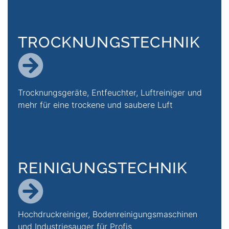
TROCKNUNGS­TECHNIK
Zur Seite Mobile Trocknung
Trocknungsgeräte, Entfeuchter, Luftreiniger und
mehr für eine trockene und saubere Luft
REINIGUNGS­TECHNIK
ZUR SEITE MOBILE REIN
Hochdruckreiniger, Boden­reinigungs­maschinen
und Industriesauger für Profis