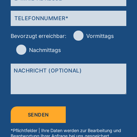
Bevorzugt erreichbar:
Vormittags
Nachmittags
Bitte
lasse
dieses
Feld
*Pflichtfelder | Ihre Daten werden zur Bearbeitung und
leer.
Beantwortung Ihrer Anfrage bei uns gespeichert.