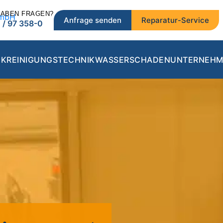
HABEN FRAGEN?
Anfrage senden
Reparatur-Service
 / 97 358-0
IK
REINIGUNGSTECHNIK
WASSERSCHADEN
UNTERNEHM