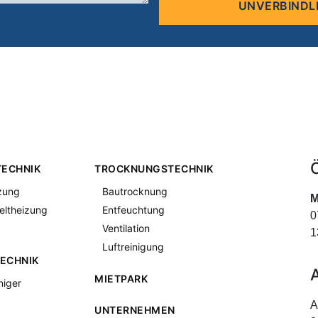
lasse
dieses
Feld
leer.
TECHNIK
TROCKNUNGSTECHNIK
zung
Bautrocknung
M
eltheizung
Entfeuchtung
0
Ventilation
1
Luftreinigung
ECHNIK
MIETPARK
niger
A
UNTERNEHMEN